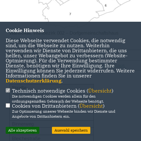
Cookie Hinweis
Wahllokal
: Wahlbezirk 002 – Dorfgemeinschaftshaus
Diese Webseite verwendet Cookies, die notwendig
Sende
sind, um die Webseite zu nutzen. Weiterhin
verwenden wir Dienste von Drittanbietern, die uns
helfen, unser Webangebot zu verbessern (Website-
Direktkandidat
Henrik Lükewille
Optmierung). Für die Verwendung bestimmter
Dienste, benötigen wir Ihre Einwilligung. Ihre
Ersatzbewerber
Georg Wester-Ebbinghaus
Einwilligung können Sie jederzeit widerrufen. Weitere
Informationen finden Sie in unserer
Datenschutzerklärung
.
Straße
Technisch notwendige Cookies (
Übersicht
)
Am Landerbach
Die notwendigen Cookies werden allein für den
ordnungsgemäßen Gebrauch der Webseite benötigt.
Am Ölbach 5 – 148
Cookies von Drittanbietern (
Übersicht
)
Am Ölbach 282 – 283
Zur Optimierung unserer Webseite binden wir Dienste und
Angebote von Drittanbietern ein.
Am Wall
Binnerweg
Alle akzeptieren
Auswahl speichern
Binsenweg
Bleichestraße