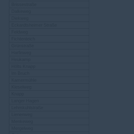
Brissestraße
Dalkeweg
Diekweg
Eckardtsheimer Straße
Feldweg
Fichtenteich
Grünstraße
Harfinweg
Heukamp
Hölts Knapp
Im Bruch
Kamermühle
Kieselweg
Knapp
Langer Hagen
Lehmkuhlstraße
Lienenweg
Menkeweg
Mergelweg