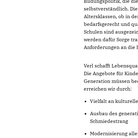
Bildungspolitik, die d
selbstverständlich. Di
Altersklassen, ob in d
bedarfsgerecht und qua
Schulen sind ausgezeich
werden dafür Sorge tr
Anforderungen an die h
Verl schafft Lebensqual
Die Angebote für Kinde
Generation müssen bed
erreichen wir durch:
Vielfalt an kulturel
Ausbau des generat
Schmiedestrang
Modernisierung aller