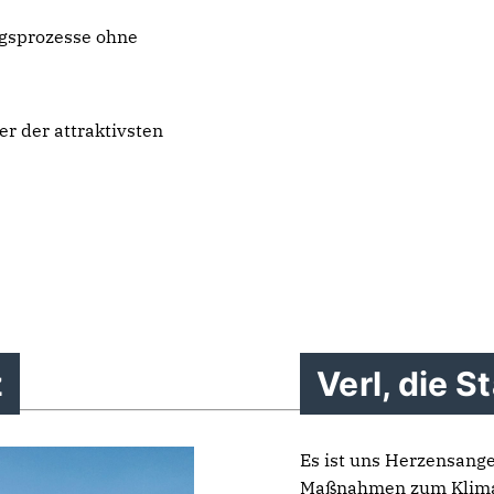
gsprozesse ohne
er der attraktivsten
z
Verl, die S
Es ist uns Herzensang
Maßnahmen zum Klimasc