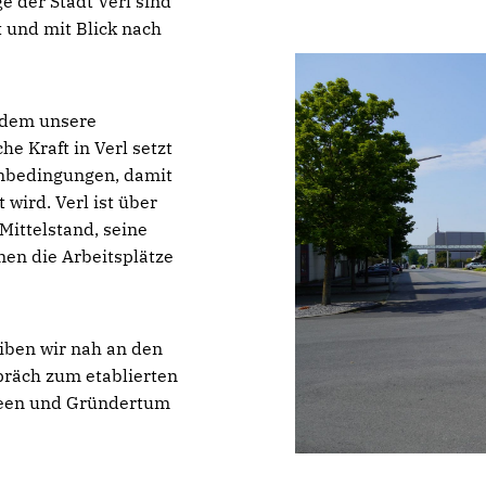
e der Stadt Verl sind
t und mit Blick nach
f dem unsere
he Kraft in Verl setzt
menbedingungen, damit
wird. Verl ist über
Mittelstand, seine
en die Arbeitsplätze
iben wir nah an den
räch zum etablierten
deen und Gründertum