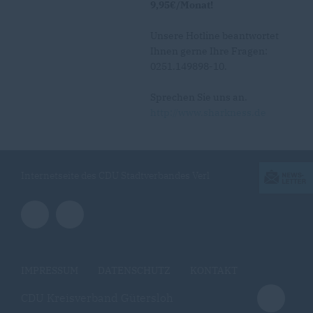
9,95€/Monat!
Unsere Hotline beantwortet
Ihnen gerne Ihre Fragen:
0251.149898-10.
Sprechen Sie uns an.
http://www.sharkness.de
Internetseite des CDU Stadtverbandes Verl
IMPRESSUM
DATENSCHUTZ
KONTAKT
CDU Kreisverband Gütersloh