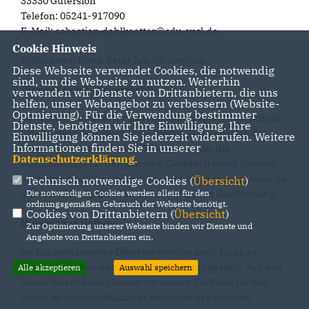
33330 Gütersloh
Telefon: 05241-917090
E-Mail: sebastian.dahlkoetter@cdu-verl.de
Cookie Hinweis
Webmaster: Hans-Peter Jakobfeuerborn
Diese Webseite verwendet Cookies, die notwendig
sind, um die Webseite zu nutzen. Weiterhin
Hinweis zum Urheberrecht:
verwenden wir Dienste von Drittanbietern, die uns
helfen, unser Webangebot zu verbessern (Website-
Optmierung). Für die Verwendung bestimmter
Bei dem Inhalt unserer Internetseiten handelt es sich um
Dienste, benötigen wir Ihre Einwilligung. Ihre
urheberrechtlich geschützte Werke. Wir gestatten die
Einwilligung können Sie jederzeit widerrufen. Weitere
Informationen finden Sie in unserer
Übernahme von Texten in Datenbestände, die
Datenschutzerklärung
.
ausschließlich für den privaten Gebrauch eines Nutzers
bestimmt sind. Die Übernahme und Nutzung der Daten zu
Technisch notwendige Cookies (
Übersicht
)
anderen Zwecken bedarf der schriftlichen Zustimmung.
Die notwendigen Cookies werden allein für den
ordnungsgemäßen Gebrauch der Webseite benötigt.
Cookies von Drittanbietern (
Übersicht
)
Hinweis zur Haftung
Zur Optimierung unserer Webseite binden wir Dienste und
Angebote von Drittanbietern ein.
Im Rahmen unseres Dienstes werden auch Links zu
Internetinhalten anderer Anbieter bereitgestellt. Auf den
Alle akzeptieren
Auswahl speichern
Inhalt dieser Seiten haben wir keinen Einfluss; für den
Inhalt ist ausschließlich der Betreiber der anderen