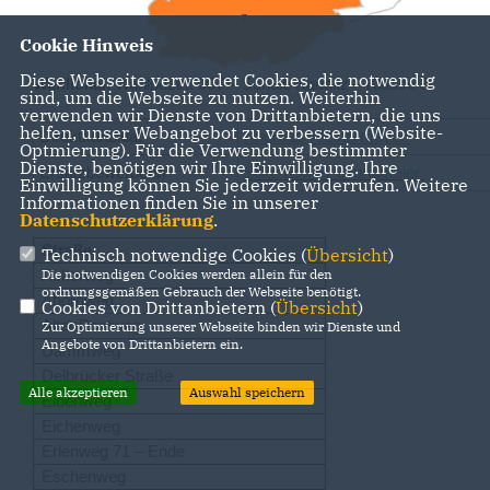
Cookie Hinweis
Diese Webseite verwendet Cookies, die notwendig
Wahllokal
: Wahlbezirk 007 – Schule Kaunitz – Klasse 3
sind, um die Webseite zu nutzen. Weiterhin
verwenden wir Dienste von Drittanbietern, die uns
helfen, unser Webangebot zu verbessern (Website-
Direktkandidat
Andreas Westermeyer
Optmierung). Für die Verwendung bestimmter
Dienste, benötigen wir Ihre Einwilligung. Ihre
Ersatzbewerberin
Silke Esken-Grundmeier
Einwilligung können Sie jederzeit widerrufen. Weitere
Informationen finden Sie in unserer
Datenschutzerklärung
.
Straße
Technisch notwendige Cookies (
Übersicht
)
Die notwendigen Cookies werden allein für den
Ackerweg
ordnungsgemäßen Gebrauch der Webseite benötigt.
Ahornweg
Cookies von Drittanbietern (
Übersicht
)
Alter Postweg
Zur Optimierung unserer Webseite binden wir Dienste und
Angebote von Drittanbietern ein.
Dammweg
Delbrücker Straße
Alle akzeptieren
Auswahl speichern
Eibenweg
Eichenweg
Erlenweg 71 – Ende
Eschenweg