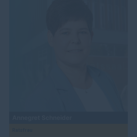
Annegret Schneider
Ratsfrau