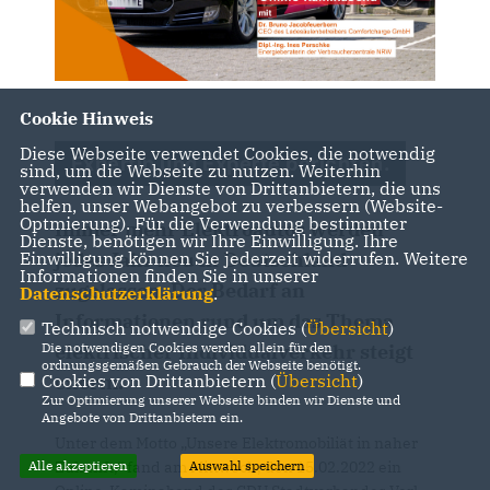
Cookie Hinweis
Diese Webseite verwendet Cookies, die notwendig
Expertin und Experte berichten.
sind, um die Webseite zu nutzen. Weiterhin
verwenden wir Dienste von Drittanbietern, die uns
helfen, unser Webangebot zu verbessern (Website-
Optmierung). Für die Verwendung bestimmter
Immer mehr Elektroautos werden
Dienste, benötigen wir Ihre Einwilligung. Ihre
Einwilligung können Sie jederzeit widerrufen. Weitere
jedes Jahr neu in Deutschland
Informationen finden Sie in unserer
zugelassen. Der Bedarf an
Datenschutzerklärung
.
Informationen rund um das Thema
Technisch notwendige Cookies (
Übersicht
)
Die notwendigen Cookies werden allein für den
elektrischer Individualverkehr steigt
ordnungsgemäßen Gebrauch der Webseite benötigt.
Cookies von Drittanbietern (
Übersicht
)
enorm.
Zur Optimierung unserer Webseite binden wir Dienste und
Angebote von Drittanbietern ein.
Unter dem Motto „Unsere Elektromobiliät in naher
Alle akzeptieren
Auswahl speichern
Zukunft,“ fand am Mittwoch, den 15.02.2022 ein