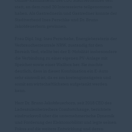
Online-Kaminabend des CDU Stadtverbandes Verl
statt, an dem rund 20 Interessierte teilgenommen
haben. Als Gastrednerin und Gastredner konnte der
Stadtverband Ines Perschke und Dr. Bruno
Jakobfeuerborn gewinnen.
Frau Dipl. Ing. Ines Perscheke, Energieberaterin der
Verbraucherzentrale NRW, zuständig für den
Bereich Verl, stellte bei der E-Mobilität insbesondere
die Verbindung zu einer eigenen PV-Anlage mit
Speicher sowie einer Wallbox her. Sie machte
deutlich, dass in dieser Kombination ein E-Auto
sehr sinnvoll ist, da es am kostengünstigsten und
somit am wirtschaftlichsten aufgetankt werden
kann.
Herr Dr. Bruno Jakobfeuerborn, seit 2018 CEO des
Ladesäulenbetreibers Comfortchange, berichtete
eindrucksvoll über die unternehmerische Dynamik
und Förderung der Elektomobilität und legte seinen
Fokus auf die weitere Entwicklung und deren