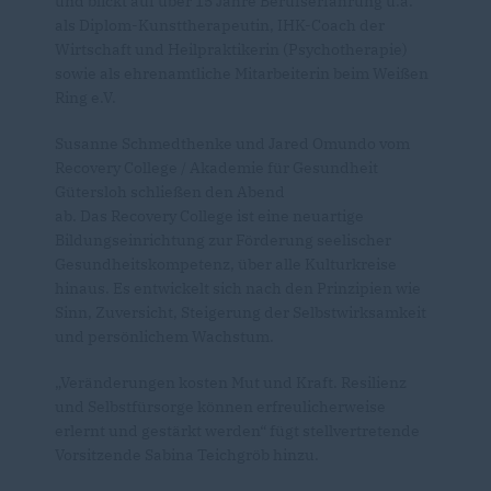
und blickt auf über 15 Jahre Berufserfahrung u.a.
als Diplom-Kunsttherapeutin, IHK-Coach der
Wirtschaft und Heilpraktikerin (Psychotherapie)
sowie als ehrenamtliche Mitarbeiterin beim Weißen
Ring e.V.
Susanne Schmedthenke und Jared Omundo vom
Recovery College / Akademie für Gesundheit
Gütersloh schließen den Abend
ab. Das Recovery College ist eine neuartige
Bildungseinrichtung zur Förderung seelischer
Gesundheitskompetenz, über alle Kulturkreise
hinaus. Es entwickelt sich nach den Prinzipien wie
Sinn, Zuversicht, Steigerung der Selbstwirksamkeit
und persönlichem Wachstum.
Veränderungen kosten Mut und Kraft. Resilienz
und Selbstfürsorge können erfreulicherweise
erlernt und gestärkt werden“ fügt stellvertretende
Vorsitzende Sabina Teichgröb hinzu.