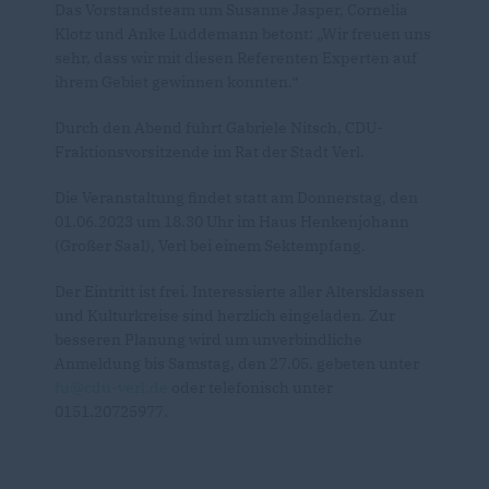
Das Vorstandsteam um Susanne Jasper, Cornelia
Klotz und Anke Lüddemann betont: „Wir freuen uns
sehr, dass wir mit diesen Referenten Experten auf
ihrem Gebiet gewinnen konnten.“
Durch den Abend führt Gabriele Nitsch, CDU-
Fraktionsvorsitzende im Rat der Stadt Verl.
Die Veranstaltung findet statt am Donnerstag, den
01.06.2023 um 18.30 Uhr im Haus Henkenjohann
(Großer Saal), Verl bei einem Sektempfang.
Der Eintritt ist frei. Interessierte aller Altersklassen
und Kulturkreise sind herzlich eingeladen. Zur
besseren Planung wird um unverbindliche
Anmeldung bis Samstag, den 27.05. gebeten unter
fu@cdu-verl.de
oder telefonisch unter
0151.20725977.