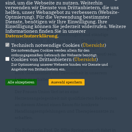
sind, um die Webseite zu nutzen. Weiterhin
verwenden wir Dienste von Drittanbietern, die uns
helfen, unser Webangebot zu verbessern (Website-
Optmierung). Für die Verwendung bestimmter
Dienste, benötigen wir Ihre Einwilligung. Ihre
Unser Leben stellt uns stets vor neue
Einwilligung können Sie jederzeit widerrufen. Weitere
Herausforderungen. Familiäre Schicksalsschläge,
Informationen finden Sie in unserer
Zeitdruck, berufliche Belastungen und ständige
Datenschutzerklärung
.
Erreichbarkeit - die Folge können Gefühle von
Technisch notwendige Cookies (
Übersicht
)
Überlastung und Angst bis hin zu ständiger
Die notwendigen Cookies werden allein für den
Müdigkeit sowie totaler Erschöpfung (Burnout) sein.
ordnungsgemäßen Gebrauch der Webseite benötigt.
Cookies von Drittanbietern (
Übersicht
)
Zur Optimierung unserer Webseite binden wir Dienste und
Wie schaffen wir es Freude sowie Motivation, aber
Angebote von Drittanbietern ein.
auch Gelassenheit und Gesundheit in unserem
Leben zu erhalten?
Alle akzeptieren
Auswahl speichern
Der Frauen Union Verl ist es eine
Herzensangelegenheit mit qualifizierten Referenten
an diesem Abend einen Raum für konkrete
Handlungsempfehlungen und Therapieansätze zu
schaffen.
Die Referentin Prof. Dr. Silke Springensguth führt in