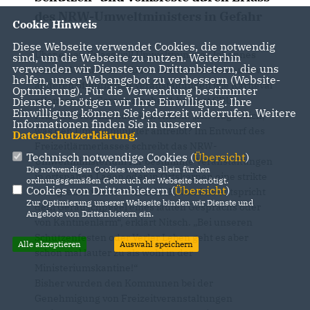
des NRW-Umweltministers in Gefahr
Cookie Hinweis
Diese Webseite verwendet Cookies, die notwendig
Über einen Erlass will Umweltminister Johannes
sind, um die Webseite zu nutzen. Weiterhin
verwenden wir Dienste von Drittanbietern, die uns
Remmel Schützen-, Volks- und Straßenfesten sowie
helfen, unser Webangebot zu verbessern (Website-
anderen öffentlichen Veranstaltungen wie Karneval
Optmierung). Für die Verwendung bestimmter
offenbar den Garaus machen“, beklagt CDU-
Dienste, benötigen wir Ihre Einwilligung. Ihre
Einwilligung können Sie jederzeit widerrufen. Weitere
Fraktionsvorsitzende Gabi Nitsch. „Ich frage mich,
Informationen finden Sie in unserer
was den Umweltminister antreibt? Im Entwurf des
Datenschutzerklärung
.
Freizeitlärmerlasses schreibt das NRW-
Technisch notwendige Cookies (
Übersicht
)
Umweltministerium für bestimmte Veranstaltungen
Die notwendigen Cookies werden allein für den
in ortsnahen Lagen oder in Ortskernen eine strikte
ordnungsgemäßen Gebrauch der Webseite benötigt.
Cookies von Drittanbietern (
Übersicht
)
Obergrenze von 65 Dezibel (dB) vor. Das entspricht
Zur Optimierung unserer Webseite binden wir Dienste und
dem Geräuschpegel eines lauten Gesprächs oder
Angebote von Drittanbietern ein.
von Kantinenlärm“, erklärt Nitsch. „Bei unseren
Schützenfesten oder Verler Leben geht es aber
Alle akzeptieren
Auswahl speichern
schon mal lauter zu als wohl in der
Ministeriumskantine!“
Bisher wurden den Kommunen bei der
Genehmigung von Freizeitveranstaltungen