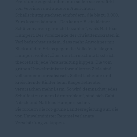
Freiräume zugestanden, nun sollen sie verstärkt
von Vereinen und anderen Ausrichtern
Schallschutzgutachten einfordern, die bis zu 3.000,-
Euro kosten können. „Das kann z.B. ein kleiner
Schützenverein gar nicht bezahlen“, weiß Matthias
Humpert. Der Vorsitzende der Christdemokraten in
Verl befürchtet zudem, dass mehr Anwohner mit
Blick auf den Erlass gegen die Volksfeste klagen.
Humpert weiter: „Über den Lärmschutz lässt sich
theoretisch jede Veranstaltung kippen. Die vom
grünen Umweltminister formulierten Ziele sind
vollkommen unrealistisch. Selbst lachende und
kreischende Kinder beim Kasperletheater
verursachen mehr Lärm. So wird demnächst jedes
Schulfest zu einem Lärmproblem“, sind sich Gabi
Nitsch und Matthias Humpert sicher.
Sie fordern die rot-grüne Landesregierung auf, die
von Umweltminister Remmel verlangte
Verschärfung zu kippen.