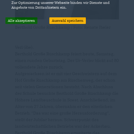
Zur Optimierung unserer Webseite binden wir Dienste und
Angebote von Drittanbietern ein.
Alle akzeptieren
Auswahl speichern
Berthold Große Rüschkamp / Foto: Renate Ibeler
Verl (ibe).
Berthold Große Rüschkamp feiert heute, Samstag,
einen runden Geburtstag. Der Ur-Verler blickt auf 80
vollendete Jahre zurück.
Aufgewachsen ist er mit vier Geschwistern auf dem
Hof Große Rüschkamp am Rüschenweg, der schon
seit vielen Generationen besteht. Nach Abschluss
der Schule besuchte Berthold Große Rüschkamp die
Höhere Landbauschule in Soest. Anschließend, im
Alter von 27 Jahren, übernahm er den elterlichen
Betrieb. "Das war eine große Herausforderung",
stellt der Jubilar heraus. Schwerpunkt des
landwirtschaftlichen Betriebs war der Ackerbau.
Berthold Große Rüschkamp erweiterte das