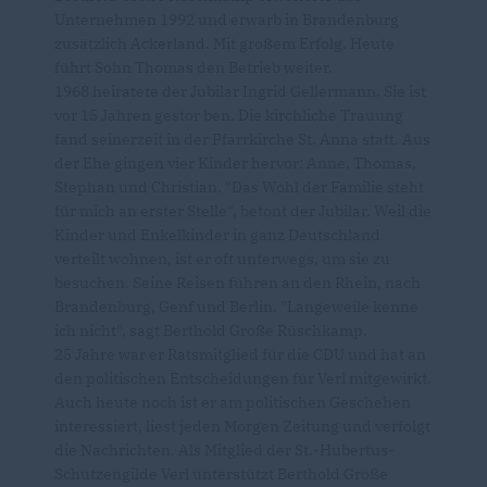
Unternehmen 1992 und erwarb in Brandenburg
zusätzlich Ackerland. Mit großem Erfolg. Heute
führt Sohn Thomas den Betrieb weiter.
1968 heiratete der Jubilar Ingrid Gellermann. Sie ist
vor 15 Jahren gestor ben. Die kirchliche Trauung
fand seinerzeit in der Pfarrkirche St. Anna statt. Aus
der Ehe gingen vier Kinder hervor: Anne, Thomas,
Stephan und Christian. "Das Wohl der Familie steht
für mich an erster Stelle", betont der Jubilar. Weil die
Kinder und Enkelkinder in ganz Deutschland
verteilt wohnen, ist er oft unterwegs, um sie zu
besuchen. Seine Reisen führen an den Rhein, nach
Brandenburg, Genf und Berlin. "Langeweile kenne
ich nicht", sagt Berthold Große Rüschkamp.
25 Jahre war er Ratsmitglied für die CDU und hat an
den politischen Entscheidungen für Verl mitgewirkt.
Auch heute noch ist er am politischen Geschehen
interessiert, liest jeden Morgen Zeitung und verfolgt
die Nachrichten. Als Mitglied der St.-Hubertus-
Schützengilde Verl unterstützt Berthold Große