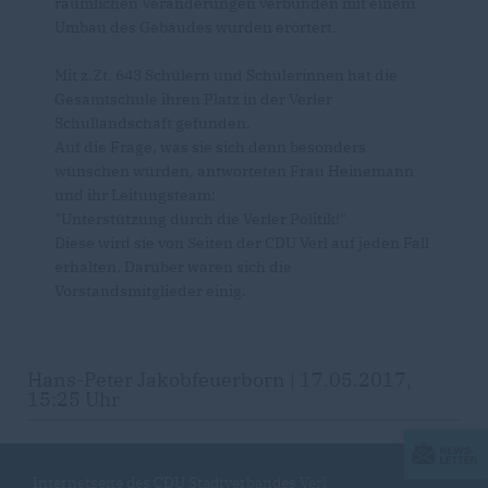
räumlichen Veränderungen verbunden mit einem
Umbau des Gebäudes wurden erörtert.
Mit z.Zt. 643 Schülern und Schülerinnen hat die
Gesamtschule ihren Platz in der Verler
Schullandschaft gefunden.
Auf die Frage, was sie sich denn besonders
wünschen würden, antworteten Frau Heinemann
und ihr Leitungsteam:
"Unterstützung durch die Verler Politik!"
Diese wird sie von Seiten der CDU Verl auf jeden Fall
erhalten. Darüber waren sich die
Vorstandsmitglieder einig.
Hans-Peter Jakobfeuerborn | 17.05.2017,
15:25 Uhr
Internetseite des CDU Stadtverbandes Verl