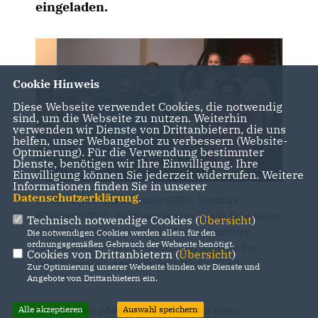
eingeladen.
Cookie Hinweis
Diese Webseite verwendet Cookies, die notwendig
sind, um die Webseite zu nutzen. Weiterhin
verwenden wir Dienste von Drittanbietern, die uns
helfen, unser Webangebot zu verbessern (Website-
Optmierung). Für die Verwendung bestimmter
Dienste, benötigen wir Ihre Einwilligung. Ihre
Einwilligung können Sie jederzeit widerrufen. Weitere
Informationen finden Sie in unserer
Datenschutzerklärung
.
v.l.: Robin Rieksneuwöhner (CDU), Matthias
Humpert (CDU) , Matthias Geukes (Stellv. Schulleiter
Technisch notwendige Cookies (
Übersicht
)
Gesamtschule), Gabi Nitsch (CDU), Alexandra
Die notwendigen Cookies werden allein für den
ordnungsgemäßen Gebrauch der Webseite benötigt.
Kerkhoff (CDU), Tanja Heinemann (Leiterin der
Cookies von Drittanbietern (
Übersicht
)
Gesamtschule), André Rodehutskors (CDU)
Zur Optimierung unserer Webseite binden wir Dienste und
Angebote von Drittanbietern ein.
Die CDU Verl pflegt schon seit Jahren einen
Alle akzeptieren
Auswahl speichern