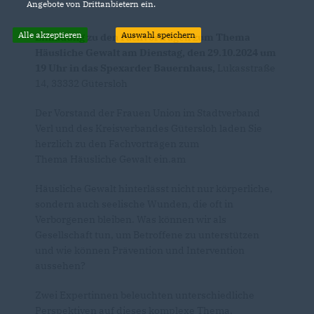
Angebote von Drittanbietern ein.
Alle akzeptieren
Auswahl speichern
Einladung zu den Fachvorträgen zum Thema
Häusliche Gewalt am Dienstag, den 29.10.2024 um
19 Uhr in das Spexarder Bauernhaus,
Lukasstraße
14, 33332 Gütersloh
Der Vorstand der Frauen Union im Stadtverband
Verl und des Kreisverbandes Gütersloh laden Sie
herzlich zu den Fachvorträgen zum
Thema Häusliche Gewalt ein.am
Häusliche Gewalt hinterlässt nicht nur körperliche,
sondern auch seelische Wunden, die oft in
Verborgenen bleiben. Was können wir als
Gesellschaft tun, um Betroffene zu unterstützen
und wie können Prävention und Intervention
aussehen?
Zwei Expertinnen beleuchten unterschiedliche
Perspektiven auf dieses komplexe Thema.