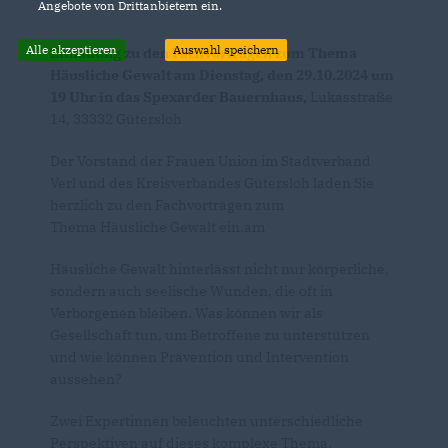
Angebote von Drittanbietern ein.
Alle akzeptieren
Auswahl speichern
Einladung zu den Fachvorträgen zum Thema
Häusliche Gewalt am Dienstag, den 29.10.2024 um
19 Uhr in das Spexarder Bauernhaus,
Lukasstraße
14, 33332 Gütersloh
Der Vorstand der Frauen Union im Stadtverband
Verl und des Kreisverbandes Gütersloh laden Sie
herzlich zu den Fachvorträgen zum
Thema Häusliche Gewalt ein.am
Häusliche Gewalt hinterlässt nicht nur körperliche,
sondern auch seelische Wunden, die oft in
Verborgenen bleiben. Was können wir als
Gesellschaft tun, um Betroffene zu unterstützen
und wie können Prävention und Intervention
aussehen?
Zwei Expertinnen beleuchten unterschiedliche
Perspektiven auf dieses komplexe Thema.